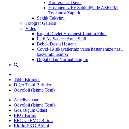
Konferansa Davet
Hastanemiz Ev Sahipliğinde ASKOM
Toplantısı Yapıldı
Sağlık Takvimi
Fotoğraf Galerisi
Video
Ergani Devlet Hastanesi Tanıtım Filmi
İlk 6 Ay Sadece Anne Sütü
Bebek Dostu Hastane
Covid-19 şikayetleriniz varsa hastanemize nasıl
başvurabilirsiniz?
Doğal Olan Normal Doğum
Tıbbi Birimler
Diğer Tıbbi Birimler
Odyoloji (İşitme Testi)
Ameliyathane
Odyoloji (İşitme Testi)
Göz Ölçüm Odası
EKG Birimi
EEG ve EMG Birimi
Eforlu EKG Birimi