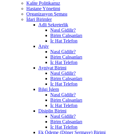
Kalite Politikamız
Hastane Yönetimi
Organizasyon Şeması
İdari Birimler
Adli Sekreterlik
Nasıl Gidilir?
Birim Çalışanları
İç Hat Telefon
Arşiv
Nasıl Gidilir?
Birim Çalışanları
İç Hat Telefon
Ayniyat Birimi
Nasıl Gidilir?
Birim Çalışanları
İç Hat Telefon
Bilgi İşlem
Nasıl Gidilir?
Birim Çalışanları
İç Hat Telefon
Disiplin Birimi
Nasıl Gidilir?
Birim Çalışanları
İç Hat Telefon
Ek Ödeme (Döner Sermaye) Birimi