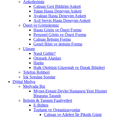
Anketlerimiz
Çalışan Geri Bildirim Anketi
Yatan Hasta Deneyim Anketi
Ayaktan Hasta Deneyim Anketi
Acil Servis Hasta Deneyim Anketi
Öneri ve Görüşleriniz
Hasta Görüş ve Öneri Formu
Personel Görüş ve Öneri Formu
Çalışan İletişim Formu
Genel Bilgi ve iletişim Formu
Ulaşım
Nasıl Gidilir?
Otopark Alanları
Harita
Halk Otobüsü Güzergah ve Durak Bilgileri
Telefon Rehberi
Sık Sorulan Sorular
Dijital Medya
Medyada Biz
Mynet-Ergani Devlet Hastanesi Yeni Hizmet
Binasına Taşındı
İletişim & Tanıtım Faaliyetleri
E-Bülten
Toplantı ve Organizasyonlar
Çalışan ve Aileleri İle Piknik Günü