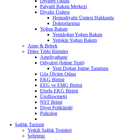
Diyabet Okulu
Palyatif Bakım Merkezi
Diyaliz Ünitesi
Hemodiyaliz Ünitesi Hakkında
Doktorlarımız
Yoğun Bakım
Yenidoğan Yoğun Bakım
Yetişkin Yoğun Bakım
Anne & Bebek
Diğer Tıbbi Birimler
Ameliyathane
Odyoloji (İşitme Testi)
Yeni Doğan İşitme Taraması
Göz Ölçüm Odası
EKG Birimi
EEG ve EMG Birimi
Eforlu EKG Birimi
Üroflowmetri
NST Brimi
Diyet Polikliniği
Psikolog
Sağlık Turizmi
Yetkili Sağlık Tesisleri
Şehrimiz