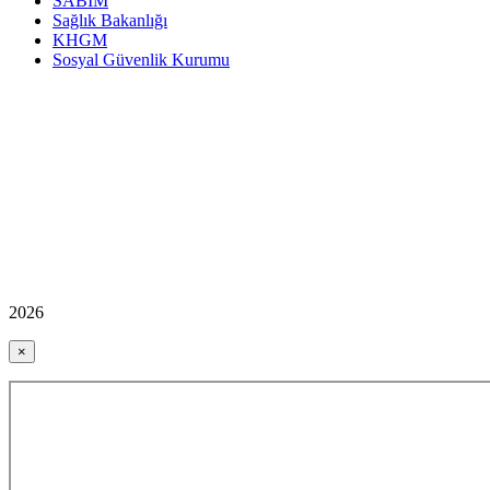
SABİM
Sağlık Bakanlığı
KHGM
Sosyal Güvenlik Kurumu
2026
×