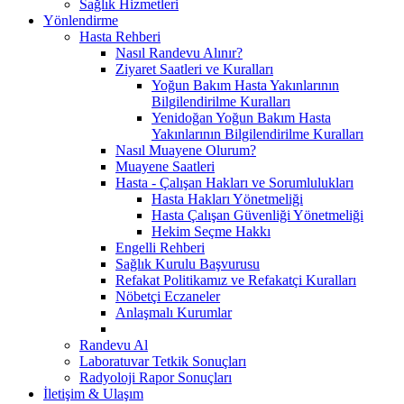
Sağlık Hizmetleri
Yönlendirme
Hasta Rehberi
Nasıl Randevu Alınır?
Ziyaret Saatleri ve Kuralları
Yoğun Bakım Hasta Yakınlarının
Bilgilendirilme Kuralları
Yenidoğan Yoğun Bakım Hasta
Yakınlarının Bilgilendirilme Kuralları
Nasıl Muayene Olurum?
Muayene Saatleri
Hasta - Çalışan Hakları ve Sorumlulukları
Hasta Hakları Yönetmeliği
Hasta Çalışan Güvenliği Yönetmeliği
Hekim Seçme Hakkı
Engelli Rehberi
Sağlık Kurulu Başvurusu
Refakat Politikamız ve Refakatçi Kuralları
Nöbetçi Eczaneler
Anlaşmalı Kurumlar
Randevu Al
Laboratuvar Tetkik Sonuçları
Radyoloji Rapor Sonuçları
İletişim & Ulaşım