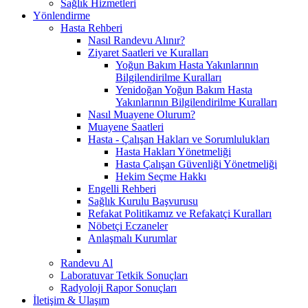
Sağlık Hizmetleri
Yönlendirme
Hasta Rehberi
Nasıl Randevu Alınır?
Ziyaret Saatleri ve Kuralları
Yoğun Bakım Hasta Yakınlarının
Bilgilendirilme Kuralları
Yenidoğan Yoğun Bakım Hasta
Yakınlarının Bilgilendirilme Kuralları
Nasıl Muayene Olurum?
Muayene Saatleri
Hasta - Çalışan Hakları ve Sorumlulukları
Hasta Hakları Yönetmeliği
Hasta Çalışan Güvenliği Yönetmeliği
Hekim Seçme Hakkı
Engelli Rehberi
Sağlık Kurulu Başvurusu
Refakat Politikamız ve Refakatçi Kuralları
Nöbetçi Eczaneler
Anlaşmalı Kurumlar
Randevu Al
Laboratuvar Tetkik Sonuçları
Radyoloji Rapor Sonuçları
İletişim & Ulaşım