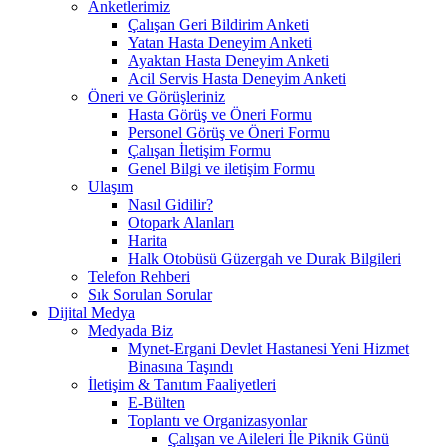
Anketlerimiz
Çalışan Geri Bildirim Anketi
Yatan Hasta Deneyim Anketi
Ayaktan Hasta Deneyim Anketi
Acil Servis Hasta Deneyim Anketi
Öneri ve Görüşleriniz
Hasta Görüş ve Öneri Formu
Personel Görüş ve Öneri Formu
Çalışan İletişim Formu
Genel Bilgi ve iletişim Formu
Ulaşım
Nasıl Gidilir?
Otopark Alanları
Harita
Halk Otobüsü Güzergah ve Durak Bilgileri
Telefon Rehberi
Sık Sorulan Sorular
Dijital Medya
Medyada Biz
Mynet-Ergani Devlet Hastanesi Yeni Hizmet
Binasına Taşındı
İletişim & Tanıtım Faaliyetleri
E-Bülten
Toplantı ve Organizasyonlar
Çalışan ve Aileleri İle Piknik Günü