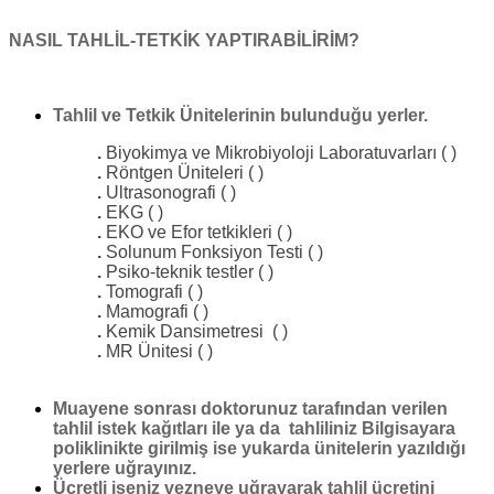
NASIL TAHLİL-TETKİK YAPTIRABİLİRİM?
Tahlil ve Tetkik Ünitelerinin bulunduğu yerler.
.
Biyokimya ve Mikrobiyoloji Laboratuvarları ( )
.
Röntgen Üniteleri ( )
.
Ultrasonografi ( )
.
EKG ( )
.
EKO ve Efor tetkikleri ( )
.
Solunum Fonksiyon Testi ( )
.
Psiko-teknik testler ( )
.
Tomografi ( )
.
Mamografi ( )
.
Kemik Dansimetresi ( )
.
MR Ünitesi ( )
Muayene sonrası doktorunuz tarafından verilen
tahlil istek kağıtları ile ya da tahliliniz Bilgisayara
poliklinikte girilmiş ise yukarda ünitelerin yazıldığı
yerlere uğrayınız.
Ücretli iseniz vezneye uğrayarak tahlil ücretini