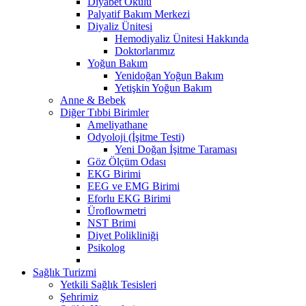
Diyabet Okulu
Palyatif Bakım Merkezi
Diyaliz Ünitesi
Hemodiyaliz Ünitesi Hakkında
Doktorlarımız
Yoğun Bakım
Yenidoğan Yoğun Bakım
Yetişkin Yoğun Bakım
Anne & Bebek
Diğer Tıbbi Birimler
Ameliyathane
Odyoloji (İşitme Testi)
Yeni Doğan İşitme Taraması
Göz Ölçüm Odası
EKG Birimi
EEG ve EMG Birimi
Eforlu EKG Birimi
Üroflowmetri
NST Brimi
Diyet Polikliniği
Psikolog
Sağlık Turizmi
Yetkili Sağlık Tesisleri
Şehrimiz