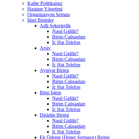
Kalite Politikamız
Hastane Yönetimi
Organizasyon Şeması
İdari Birimler
Adli Sekreterlik
Nasıl Gidilir?
Birim Çalışanları
İç Hat Telefon
Arşiv
Nasıl Gidilir?
Birim Çalışanları
İç Hat Telefon
Ayniyat Birimi
Nasıl Gidilir?
Birim Çalışanları
İç Hat Telefon
Bilgi İşlem
Nasıl Gidilir?
Birim Çalışanları
İç Hat Telefon
Disiplin Birimi
Nasıl Gidilir?
Birim Çalışanları
İç Hat Telefon
Ek Ödeme (Döner Sermaye) Birimi