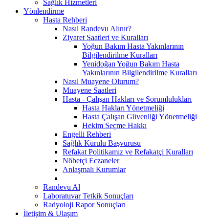
Sağlık Hizmetleri
Yönlendirme
Hasta Rehberi
Nasıl Randevu Alınır?
Ziyaret Saatleri ve Kuralları
Yoğun Bakım Hasta Yakınlarının
Bilgilendirilme Kuralları
Yenidoğan Yoğun Bakım Hasta
Yakınlarının Bilgilendirilme Kuralları
Nasıl Muayene Olurum?
Muayene Saatleri
Hasta - Çalışan Hakları ve Sorumlulukları
Hasta Hakları Yönetmeliği
Hasta Çalışan Güvenliği Yönetmeliği
Hekim Seçme Hakkı
Engelli Rehberi
Sağlık Kurulu Başvurusu
Refakat Politikamız ve Refakatçi Kuralları
Nöbetçi Eczaneler
Anlaşmalı Kurumlar
Randevu Al
Laboratuvar Tetkik Sonuçları
Radyoloji Rapor Sonuçları
İletişim & Ulaşım