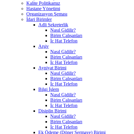
Kalite Politikamız
Hastane Yönetimi
Organizasyon Şeması
İdari Birimler
Adli Sekreterlik
Nasıl Gidilir?
Birim Çalışanları
İç Hat Telefon
Arşiv
Nasıl Gidilir?
Birim Çalışanları
İç Hat Telefon
Ayniyat Birimi
Nasıl Gidilir?
Birim Çalışanları
İç Hat Telefon
Bilgi İşlem
Nasıl Gidilir?
Birim Çalışanları
İç Hat Telefon
Disiplin Birimi
Nasıl Gidilir?
Birim Çalışanları
İç Hat Telefon
Ek Ödeme (Döner Sermaye) Birimi