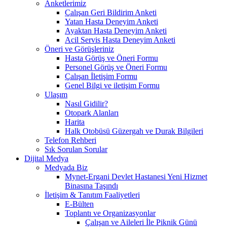
Anketlerimiz
Çalışan Geri Bildirim Anketi
Yatan Hasta Deneyim Anketi
Ayaktan Hasta Deneyim Anketi
Acil Servis Hasta Deneyim Anketi
Öneri ve Görüşleriniz
Hasta Görüş ve Öneri Formu
Personel Görüş ve Öneri Formu
Çalışan İletişim Formu
Genel Bilgi ve iletişim Formu
Ulaşım
Nasıl Gidilir?
Otopark Alanları
Harita
Halk Otobüsü Güzergah ve Durak Bilgileri
Telefon Rehberi
Sık Sorulan Sorular
Dijital Medya
Medyada Biz
Mynet-Ergani Devlet Hastanesi Yeni Hizmet
Binasına Taşındı
İletişim & Tanıtım Faaliyetleri
E-Bülten
Toplantı ve Organizasyonlar
Çalışan ve Aileleri İle Piknik Günü