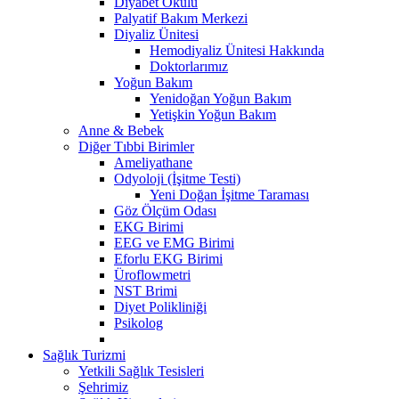
Diyabet Okulu
Palyatif Bakım Merkezi
Diyaliz Ünitesi
Hemodiyaliz Ünitesi Hakkında
Doktorlarımız
Yoğun Bakım
Yenidoğan Yoğun Bakım
Yetişkin Yoğun Bakım
Anne & Bebek
Diğer Tıbbi Birimler
Ameliyathane
Odyoloji (İşitme Testi)
Yeni Doğan İşitme Taraması
Göz Ölçüm Odası
EKG Birimi
EEG ve EMG Birimi
Eforlu EKG Birimi
Üroflowmetri
NST Brimi
Diyet Polikliniği
Psikolog
Sağlık Turizmi
Yetkili Sağlık Tesisleri
Şehrimiz