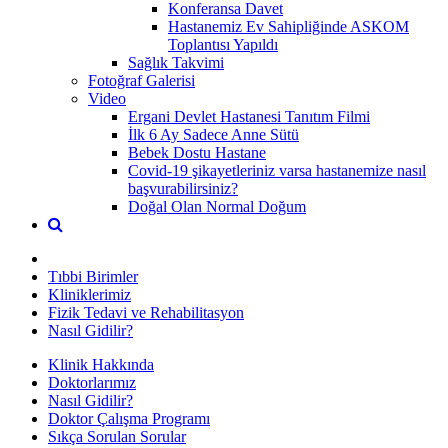
Konferansa Davet
Hastanemiz Ev Sahipliğinde ASKOM
Toplantısı Yapıldı
Sağlık Takvimi
Fotoğraf Galerisi
Video
Ergani Devlet Hastanesi Tanıtım Filmi
İlk 6 Ay Sadece Anne Sütü
Bebek Dostu Hastane
Covid-19 şikayetleriniz varsa hastanemize nasıl
başvurabilirsiniz?
Doğal Olan Normal Doğum
Tıbbi Birimler
Kliniklerimiz
Fizik Tedavi ve Rehabilitasyon
Nasıl Gidilir?
Klinik Hakkında
Doktorlarımız
Nasıl Gidilir?
Doktor Çalışma Programı
Sıkça Sorulan Sorular