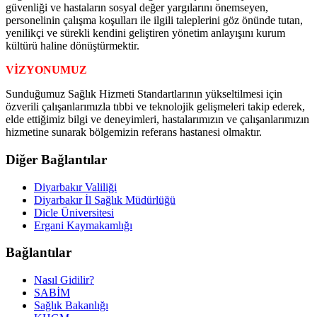
güvenliği ve hastaların sosyal değer yargılarını önemseyen,
personelinin çalışma koşulları ile ilgili taleplerini göz önünde tutan,
yenilikçi ve sürekli kendini geliştiren yönetim anlayışını kurum
kültürü haline dönüştürmektir.
VİZYONUMUZ
Sunduğumuz Sağlık Hizmeti Standartlarının yükseltilmesi için
özverili çalışanlarımızla tıbbi ve teknolojik gelişmeleri takip ederek,
elde ettiğimiz bilgi ve deneyimleri, hastalarımızın ve çalışanlarımızın
hizmetine sunarak bölgemizin referans hastanesi olmaktır.
Diğer Bağlantılar
Diyarbakır Valiliği
Diyarbakır İl Sağlık Müdürlüğü
Dicle Üniversitesi
Ergani Kaymakamlığı
Bağlantılar
Nasıl Gidilir?
SABİM
Sağlık Bakanlığı