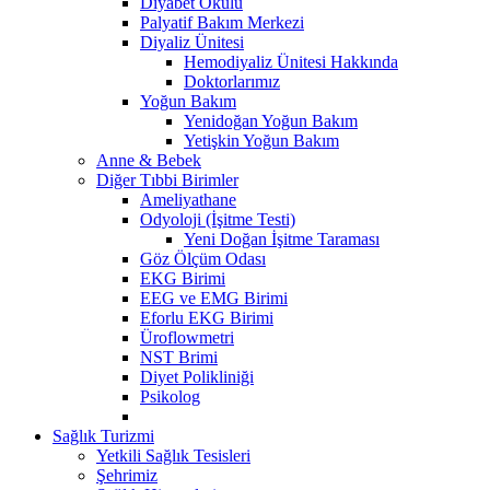
Diyabet Okulu
Palyatif Bakım Merkezi
Diyaliz Ünitesi
Hemodiyaliz Ünitesi Hakkında
Doktorlarımız
Yoğun Bakım
Yenidoğan Yoğun Bakım
Yetişkin Yoğun Bakım
Anne & Bebek
Diğer Tıbbi Birimler
Ameliyathane
Odyoloji (İşitme Testi)
Yeni Doğan İşitme Taraması
Göz Ölçüm Odası
EKG Birimi
EEG ve EMG Birimi
Eforlu EKG Birimi
Üroflowmetri
NST Brimi
Diyet Polikliniği
Psikolog
Sağlık Turizmi
Yetkili Sağlık Tesisleri
Şehrimiz