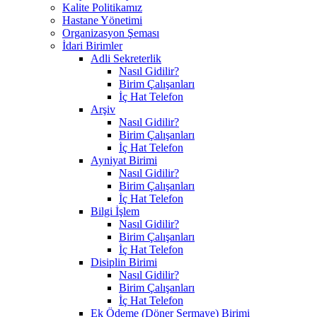
Kalite Politikamız
Hastane Yönetimi
Organizasyon Şeması
İdari Birimler
Adli Sekreterlik
Nasıl Gidilir?
Birim Çalışanları
İç Hat Telefon
Arşiv
Nasıl Gidilir?
Birim Çalışanları
İç Hat Telefon
Ayniyat Birimi
Nasıl Gidilir?
Birim Çalışanları
İç Hat Telefon
Bilgi İşlem
Nasıl Gidilir?
Birim Çalışanları
İç Hat Telefon
Disiplin Birimi
Nasıl Gidilir?
Birim Çalışanları
İç Hat Telefon
Ek Ödeme (Döner Sermaye) Birimi