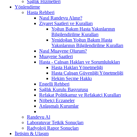
Sağlık Hizmetleri
Yönlendirme
Hasta Rehberi
Nasıl Randevu Alınır?
Ziyaret Saatleri ve Kuralları
Yoğun Bakım Hasta Yakınlarının
Bilgilendirilme Kuralları
Yenidoğan Yoğun Bakım Hasta
Yakınlarının Bilgilendirilme Kuralları
Nasıl Muayene Olurum?
Muayene Saatleri
Hasta - Çalışan Hakları ve Sorumlulukları
Hasta Hakları Yönetmeliği
Hasta Çalışan Güvenliği Yönetmeliği
Hekim Seçme Hakkı
Engelli Rehberi
Sağlık Kurulu Başvurusu
Refakat Politikamız ve Refakatçi Kuralları
Nöbetçi Eczaneler
Anlaşmalı Kurumlar
Randevu Al
Laboratuvar Tetkik Sonuçları
Radyoloji Rapor Sonuçları
İletişim & Ulaşım