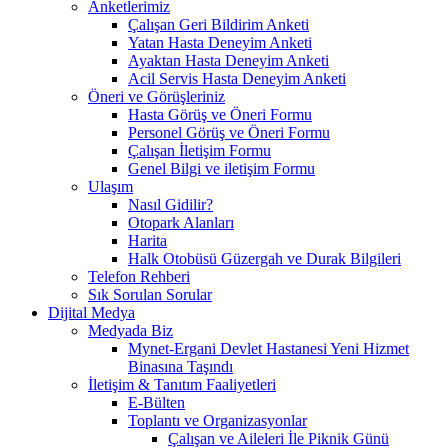
Anketlerimiz
Çalışan Geri Bildirim Anketi
Yatan Hasta Deneyim Anketi
Ayaktan Hasta Deneyim Anketi
Acil Servis Hasta Deneyim Anketi
Öneri ve Görüşleriniz
Hasta Görüş ve Öneri Formu
Personel Görüş ve Öneri Formu
Çalışan İletişim Formu
Genel Bilgi ve iletişim Formu
Ulaşım
Nasıl Gidilir?
Otopark Alanları
Harita
Halk Otobüsü Güzergah ve Durak Bilgileri
Telefon Rehberi
Sık Sorulan Sorular
Dijital Medya
Medyada Biz
Mynet-Ergani Devlet Hastanesi Yeni Hizmet
Binasına Taşındı
İletişim & Tanıtım Faaliyetleri
E-Bülten
Toplantı ve Organizasyonlar
Çalışan ve Aileleri İle Piknik Günü