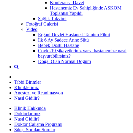
Konferansa Davet
Hastanemiz Ev Sahipliğinde ASKOM
Toplantısı Yapıldı
Sağlık Takvimi
Fotoğraf Galerisi
Video
Ergani Devlet Hastanesi Tanıtım Filmi
İlk 6 Ay Sadece Anne Sütü
Bebek Dostu Hastane
Covid-19 şikayetleriniz varsa hastanemize nasıl
başvurabilirsiniz?
Doğal Olan Normal Doğum
Tıbbi Birimler
Kliniklerimiz
Anestezi ve Reanimasyon
Nasıl Gidilir?
Klinik Hakkında
Doktorlarımız
Nasıl Gidilir?
Doktor Çalışma Programı
Sıkça Sorulan Sorular