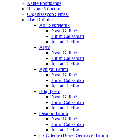
Kalite Politikamız
Hastane Yönetimi
Organizasyon Şeması
İdari Birimler
Adli Sekreterlik
Nasıl Gidilir?
Birim Çalışanları
İç Hat Telefon
Arşiv
Nasıl Gidilir?
Birim Çalışanları
İç Hat Telefon
Ayniyat Birimi
Nasıl Gidilir?
Birim Çalışanları
İç Hat Telefon
Bilgi İşlem
Nasıl Gidilir?
Birim Çalışanları
İç Hat Telefon
Disiplin Birimi
Nasıl Gidilir?
Birim Çalışanları
İç Hat Telefon
Ek Ödeme (Döner Sermaye) Birimi