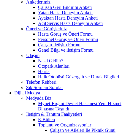
Anketlerimiz
Çalışan Geri Bildirim Anketi
Yatan Hasta Deneyim Anketi
Ayaktan Hasta Deneyim Anketi
Acil Servis Hasta Deneyim Anketi
Öneri ve Görüşleriniz
Hasta Görüş ve Öneri Formu
Personel Görüş ve Öneri Formu
Çalışan İletişim Formu
Genel Bilgi ve iletişim Formu
Ulaşım
Nasıl Gidilir?
Otopark Alanları
Harita
Halk Otobüsü Güzergah ve Durak Bilgileri
Telefon Rehberi
Sık Sorulan Sorular
Dijital Medya
Medyada Biz
Mynet-Ergani Devlet Hastanesi Yeni Hizmet
Binasına Taşındı
İletişim & Tanıtım Faaliyetleri
E-Bülten
Toplantı ve Organizasyonlar
Çalışan ve Aileleri İle Piknik Günü