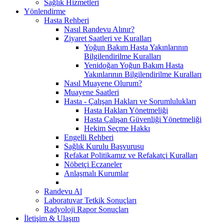
Sağlık Hizmetleri
Yönlendirme
Hasta Rehberi
Nasıl Randevu Alınır?
Ziyaret Saatleri ve Kuralları
Yoğun Bakım Hasta Yakınlarının
Bilgilendirilme Kuralları
Yenidoğan Yoğun Bakım Hasta
Yakınlarının Bilgilendirilme Kuralları
Nasıl Muayene Olurum?
Muayene Saatleri
Hasta - Çalışan Hakları ve Sorumlulukları
Hasta Hakları Yönetmeliği
Hasta Çalışan Güvenliği Yönetmeliği
Hekim Seçme Hakkı
Engelli Rehberi
Sağlık Kurulu Başvurusu
Refakat Politikamız ve Refakatçi Kuralları
Nöbetçi Eczaneler
Anlaşmalı Kurumlar
Randevu Al
Laboratuvar Tetkik Sonuçları
Radyoloji Rapor Sonuçları
İletişim & Ulaşım