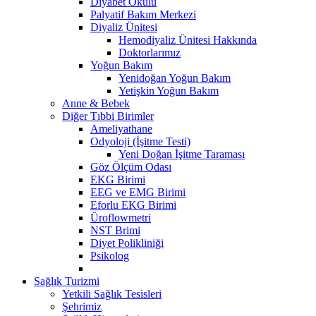
Diyabet Okulu
Palyatif Bakım Merkezi
Diyaliz Ünitesi
Hemodiyaliz Ünitesi Hakkında
Doktorlarımız
Yoğun Bakım
Yenidoğan Yoğun Bakım
Yetişkin Yoğun Bakım
Anne & Bebek
Diğer Tıbbi Birimler
Ameliyathane
Odyoloji (İşitme Testi)
Yeni Doğan İşitme Taraması
Göz Ölçüm Odası
EKG Birimi
EEG ve EMG Birimi
Eforlu EKG Birimi
Üroflowmetri
NST Brimi
Diyet Polikliniği
Psikolog
Sağlık Turizmi
Yetkili Sağlık Tesisleri
Şehrimiz