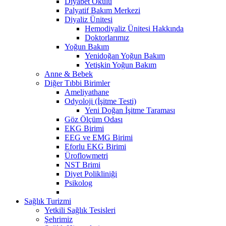
Diyabet Okulu
Palyatif Bakım Merkezi
Diyaliz Ünitesi
Hemodiyaliz Ünitesi Hakkında
Doktorlarımız
Yoğun Bakım
Yenidoğan Yoğun Bakım
Yetişkin Yoğun Bakım
Anne & Bebek
Diğer Tıbbi Birimler
Ameliyathane
Odyoloji (İşitme Testi)
Yeni Doğan İşitme Taraması
Göz Ölçüm Odası
EKG Birimi
EEG ve EMG Birimi
Eforlu EKG Birimi
Üroflowmetri
NST Brimi
Diyet Polikliniği
Psikolog
Sağlık Turizmi
Yetkili Sağlık Tesisleri
Şehrimiz