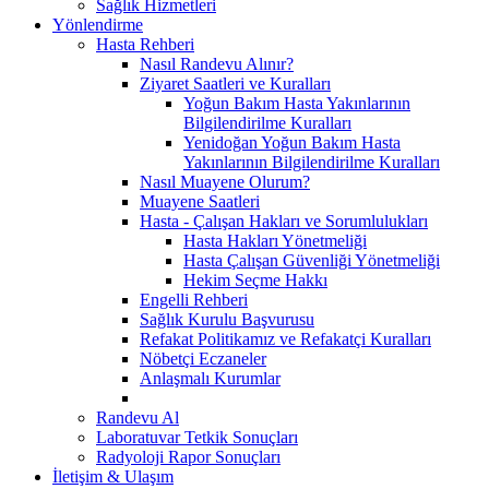
Sağlık Hizmetleri
Yönlendirme
Hasta Rehberi
Nasıl Randevu Alınır?
Ziyaret Saatleri ve Kuralları
Yoğun Bakım Hasta Yakınlarının
Bilgilendirilme Kuralları
Yenidoğan Yoğun Bakım Hasta
Yakınlarının Bilgilendirilme Kuralları
Nasıl Muayene Olurum?
Muayene Saatleri
Hasta - Çalışan Hakları ve Sorumlulukları
Hasta Hakları Yönetmeliği
Hasta Çalışan Güvenliği Yönetmeliği
Hekim Seçme Hakkı
Engelli Rehberi
Sağlık Kurulu Başvurusu
Refakat Politikamız ve Refakatçi Kuralları
Nöbetçi Eczaneler
Anlaşmalı Kurumlar
Randevu Al
Laboratuvar Tetkik Sonuçları
Radyoloji Rapor Sonuçları
İletişim & Ulaşım