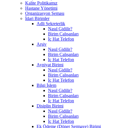
Kalite Politikamız
Hastane Yönetimi
Organizasyon Şeması
İdari Birimler
Adli Sekreterlik
Nasıl Gidilir?
Birim Çalışanları
İç Hat Telefon
Arşiv
Nasıl Gidilir?
Birim Çalışanları
İç Hat Telefon
Ayniyat Birimi
Nasıl Gidilir?
Birim Çalışanları
İç Hat Telefon
Bilgi İşlem
Nasıl Gidilir?
Birim Çalışanları
İç Hat Telefon
Disiplin Birimi
Nasıl Gidilir?
Birim Çalışanları
İç Hat Telefon
Ek Ödeme (Döner Sermaye) Birimi