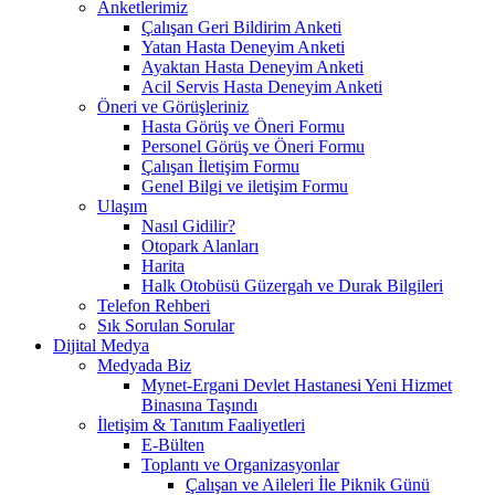
Anketlerimiz
Çalışan Geri Bildirim Anketi
Yatan Hasta Deneyim Anketi
Ayaktan Hasta Deneyim Anketi
Acil Servis Hasta Deneyim Anketi
Öneri ve Görüşleriniz
Hasta Görüş ve Öneri Formu
Personel Görüş ve Öneri Formu
Çalışan İletişim Formu
Genel Bilgi ve iletişim Formu
Ulaşım
Nasıl Gidilir?
Otopark Alanları
Harita
Halk Otobüsü Güzergah ve Durak Bilgileri
Telefon Rehberi
Sık Sorulan Sorular
Dijital Medya
Medyada Biz
Mynet-Ergani Devlet Hastanesi Yeni Hizmet
Binasına Taşındı
İletişim & Tanıtım Faaliyetleri
E-Bülten
Toplantı ve Organizasyonlar
Çalışan ve Aileleri İle Piknik Günü